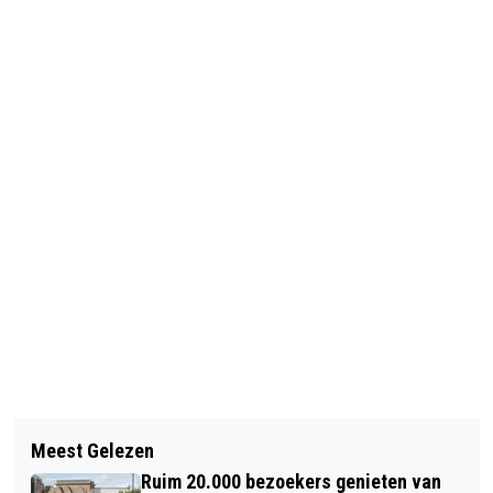
Vorig artikel
Volgend artikel
ERFBELASTING BESPAREN EN HOGE
Meest Gelezen
MOLENS OPENEN WEER DE DEUREN OP
EIGEN BIJDRAGE WLZ VOORKOMEN
Ruim 20.000 bezoekers genieten van