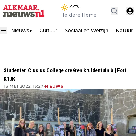
22
°C
Heldere Hemel
Nieuws
Cultuur
Sociaal en Welzijn
Natuur
▼
Studenten Clusius College creëren kruidentuin bij Fort
K’IJK
13 MEI 2022, 15:27
•
NIEUWS