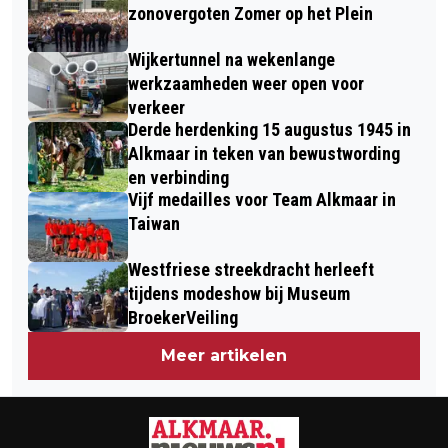
NATIONALE MOLENDAGEN
MET SPECIAAL TESTAMENT
zonovergoten Zomer op het Plein
Wijkertunnel na wekenlange
werkzaamheden weer open voor
verkeer
Derde herdenking 15 augustus 1945 in
Alkmaar in teken van bewustwording
en verbinding
Vijf medailles voor Team Alkmaar in
Taiwan
Westfriese streekdracht herleeft
tijdens modeshow bij Museum
BroekerVeiling
Meer artikelen