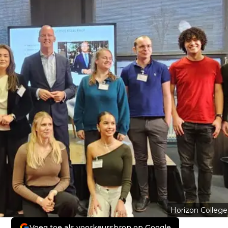
Horizon College
Voeg toe als voorkeursbron op Google