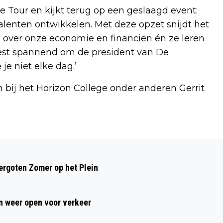
 Tour en kijkt terug op een geslaagd event:
alenten ontwikkelen. Met deze opzet snijdt het
 over onze economie en financiën én ze leren
 best spannend om de president van De
je niet elke dag.’
 bij het Horizon College onder anderen Gerrit
Volgend artikel
VOOROUDERSPREEKUUR REGIONAAL
rgoten Zomer op het Plein
ARCHIEF: ANTWOORD OP VRAGEN OVER
STAMBOOMONDERZOEK
 weer open voor verkeer