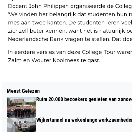
Docent John Philippen organiseerde de College
‘We vinden het belangrijk dat studenten hun t
mes aan twee kanten. De studenten leren veel
zichzelf beter kennen, want het is natuurlijk
Nederlandsche Bank vragen te stellen. Dat doe 
In eerdere versies van deze College Tour waren
Zalm en Wouter Koolmees te gast.
Vorig artikel
Meest Gelezen
BUDGET VLOER: MOOI EN BETAALBAAR,
Ruim 20.000 bezoekers genieten van zonove
HET IS MOGELIJK!
Wijkertunnel na wekenlange werkzaamheden