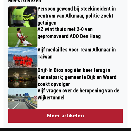
Meest Gelezen
JONGEREN ORGANISEREN ROLSTOEL
TENTOONSTELLINGSPRIJS 2022:
Persoon gewond bij steekincident in
EXPERIENCE IN ALKMAAR
STEDELIJK MUSEUM ALKMAAR
centrum van Alkmaar, politie zoekt
getuigen
GENOMINEERD
AZ wint thuis met 2-0 van
gepromoveerd ADO Den Haag
Vijf medailles voor Team Alkmaar in
Taiwan
Drijf-In Bios nog één keer terug in
Kanaalpark; gemeente Dijk en Waard
zoekt opvolger
Vijf vragen over de heropening van de
Wijkertunnel
Meer artikelen