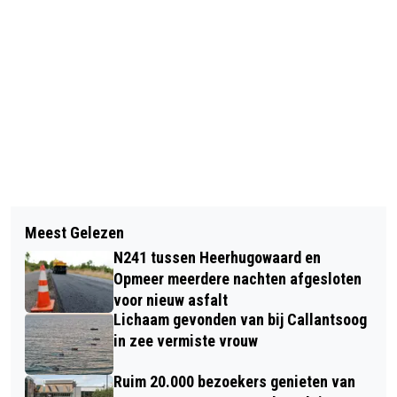
Vorig artikel
Volgend artikel
DE BB-SHOW: STOND DAT VOOR
Meest Gelezen
RUBEN HOEKE BAND MET TRIBUTE TO
‘BEREND BOUDEWIJN’ OF VOOR
N241 tussen Heerhugowaard en
THE BLUES IN PODIUM VICTORIE
‘BEPERKT BETROUWBAAR’’
Opmeer meerdere nachten afgesloten
voor nieuw asfalt
Lichaam gevonden van bij Callantsoog
in zee vermiste vrouw
Ruim 20.000 bezoekers genieten van