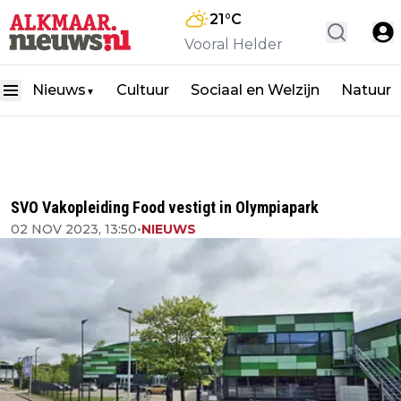
21
°C
Vooral Helder
Nieuws
Cultuur
Sociaal en Welzijn
Natuur
▼
SVO Vakopleiding Food vestigt in Olympiapark
02 NOV 2023, 13:50
•
NIEUWS