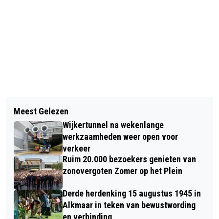
Vorig artikel
Volgend artikel
EERSTE EDITIE BLUE HEART FESTIVAL
Meest Gelezen
TITANIC: SPRAAKVERWARRING MET
15 APRIL IN PODIUM VICTORIE
Wijkertunnel na wekenlange
CATASTROFALE GEVOLGEN
werkzaamheden weer open voor
verkeer
Ruim 20.000 bezoekers genieten van
zonovergoten Zomer op het Plein
Derde herdenking 15 augustus 1945 in
Alkmaar in teken van bewustwording
en verbinding