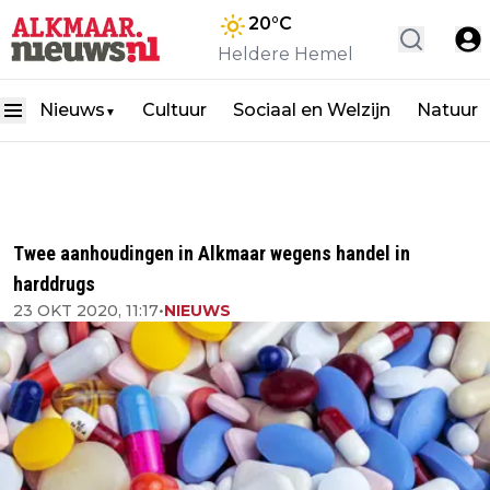
20
°C
Heldere Hemel
Nieuws
Cultuur
Sociaal en Welzijn
Natuur
▼
Twee aanhoudingen in Alkmaar wegens handel in
harddrugs
23 OKT 2020, 11:17
•
NIEUWS