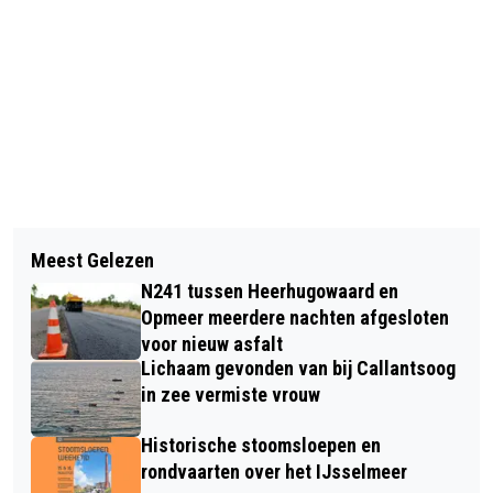
Vorig artikel
Volgend artikel
AUTO VLIEGT IN BRAND TIJDENS
Meest Gelezen
VANAF ZONDAG GELDT DE
RIJDEN OP A9; BRANDT UIT OP
N241 tussen Heerhugowaard en
WINTERTIJD: WAT BETEKENT DAT
VLUCHTSTROOK
Opmeer meerdere nachten afgesloten
ALS JE GAAT VLIEGEN,
voor nieuw asfalt
Lichaam gevonden van bij Callantsoog
BIJVOORBEELD NAAR TURKIJE?
in zee vermiste vrouw
Historische stoomsloepen en
rondvaarten over het IJsselmeer