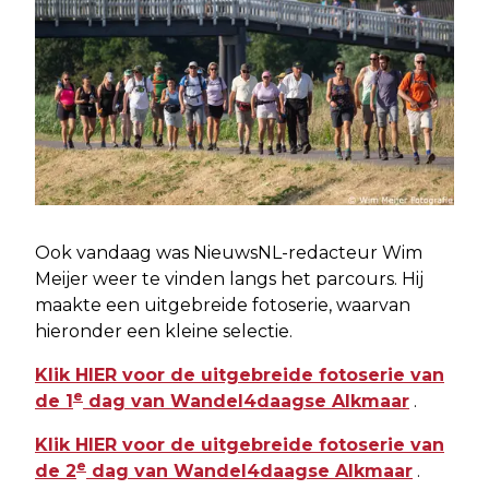
Ook vandaag was NieuwsNL-redacteur Wim
Meijer weer te vinden langs het parcours. Hij
maakte een uitgebreide fotoserie, waarvan
hieronder een kleine selectie.
Klik HIER voor de uitgebreide fotoserie van
e
de 1
dag van Wandel4daagse Alkmaar
.
Klik HIER voor de uitgebreide fotoserie van
e
de 2
dag van Wandel4daagse Alkmaar
.