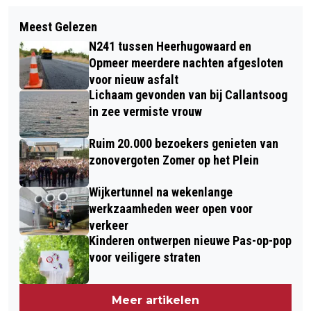
Volgend artikel
15E EDITIE WANDEL4DAAGSE
Meest Gelezen
VRACHTWAGEN KANTELT NA
ALKMAAR VAN START
N241 tussen Heerhugowaard en
BOTSING MET AUTO’S OP N242 BIJ
Opmeer meerdere nachten afgesloten
HEERHUGOWAARD; WEG TIJDELIJK
voor nieuw asfalt
Lichaam gevonden van bij Callantsoog
AFGEZET
in zee vermiste vrouw
Ruim 20.000 bezoekers genieten van
zonovergoten Zomer op het Plein
Wijkertunnel na wekenlange
werkzaamheden weer open voor
verkeer
Kinderen ontwerpen nieuwe Pas-op-pop
voor veiligere straten
Meer artikelen