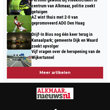
INVULLEN SCAN ALKMAARSE
TERUGKEER OP PODIUM NA HALF
centrum van Alkmaar, politie zoekt
SPORTVERENIGINGEN
getuigen
JAAR AFWEZIGHEID
AZ wint thuis met 2-0 van
gepromoveerd ADO Den Haag
Drijf-In Bios nog één keer terug in
Kanaalpark; gemeente Dijk en Waard
zoekt opvolger
Vijf vragen over de heropening van de
Wijkertunnel
Meer artikelen