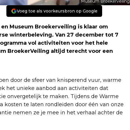
Museum Broekerveiling
Voeg toe als voorkeursbron op Google
en Museum Broekerveiling is klaar om
rse winterbeleving. Van 27 december tot 7
ogramma vol activiteiten voor het hele
m BroekerVeiling altijd terecht voor een
epen door de sfeer van knisperend vuur, warme
 het unieke aanbod aan activiteiten dat
ie onvergetelijk te maken. Tijdens de Warme
a kosten te laten rondleiden door één van onze
antie nemen ze je mee in het verhaal achter de