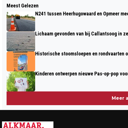
Meest Gelezen
IJSBAAN DE MEENT PAKT UIT TIJDENS
N241 tussen Heerhugowaard en Opmeer meer
DE KERSTVAKANTIE MET HET
ALKMAARS IJSPLEIN
Lichaam gevonden van bij Callantsoog in z
Historische stoomsloepen en rondvaarten o
Kinderen ontwerpen nieuwe Pas-op-pop voor
Meer a