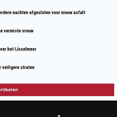
GRATIS VITALITEITSCHECK VOOR
dere nachten afgesloten voor nieuw asfalt
SENIOREN IN ALKMAAR-NOORD
ee vermiste vrouw
ver het IJsselmeer
 veiligere straten
rtikelen