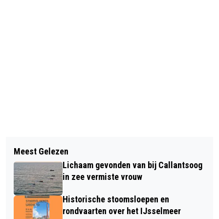
Vorig artikel
Volgend artikel
GROTE BRAND BIJ BEDRIJF VOOR
Meest Gelezen
NATUURBLOG: HITTEGOLF, DE
AUTO- EN SCHEEPSELEKTRA IN
Lichaam gevonden van bij Callantsoog
GRENZEN VAN HET ECOSYSTEEM EN
BROEK OP LANGEDIJK
in zee vermiste vrouw
PERVERSE PRIKKELS
Historische stoomsloepen en
rondvaarten over het IJsselmeer