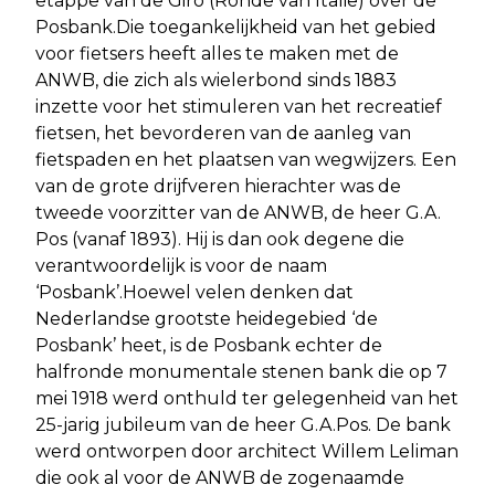
etappe van de Giro (Ronde van Italië) over de
Posbank.Die toegankelijkheid van het gebied
voor fietsers heeft alles te maken met de
ANWB, die zich als wielerbond sinds 1883
inzette voor het stimuleren van het recreatief
fietsen, het bevorderen van de aanleg van
fietspaden en het plaatsen van wegwijzers. Een
van de grote drijfveren hierachter was de
tweede voorzitter van de ANWB, de heer G.A.
Pos (vanaf 1893). Hij is dan ook degene die
verantwoordelijk is voor de naam
‘Posbank’.Hoewel velen denken dat
Nederlandse grootste heidegebied ‘de
Posbank’ heet, is de Posbank echter de
halfronde monumentale stenen bank die op 7
mei 1918 werd onthuld ter gelegenheid van het
25-jarig jubileum van de heer G.A.Pos. De bank
werd ontworpen door architect Willem Leliman
die ook al voor de ANWB de zogenaamde