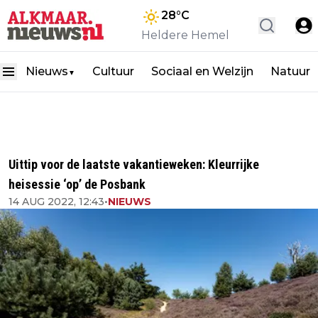
28
°C
Heldere Hemel
Nieuws
Cultuur
Sociaal en Welzijn
Natuur
▼
Uittip voor de laatste vakantieweken: Kleurrijke
heisessie ‘op’ de Posbank
14 AUG 2022, 12:43
•
NIEUWS