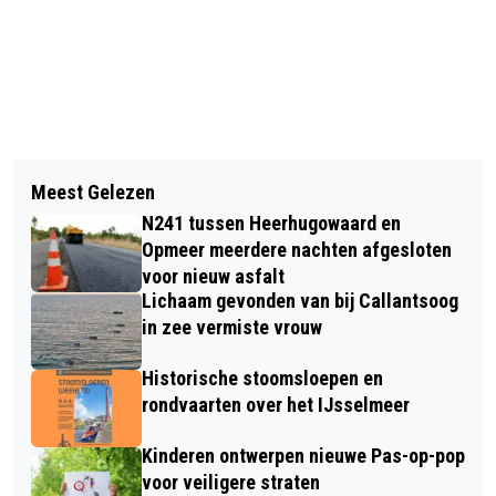
Vorig artikel
Volgend artikel
BRAND IN STOLPBOERDERIJ KOEDIJK
Meest Gelezen
BRAND IN AUTO AAN DE LANDMAN IN
N241 tussen Heerhugowaard en
ALKMAAR
Opmeer meerdere nachten afgesloten
voor nieuw asfalt
Lichaam gevonden van bij Callantsoog
in zee vermiste vrouw
Historische stoomsloepen en
rondvaarten over het IJsselmeer
Kinderen ontwerpen nieuwe Pas-op-pop
voor veiligere straten