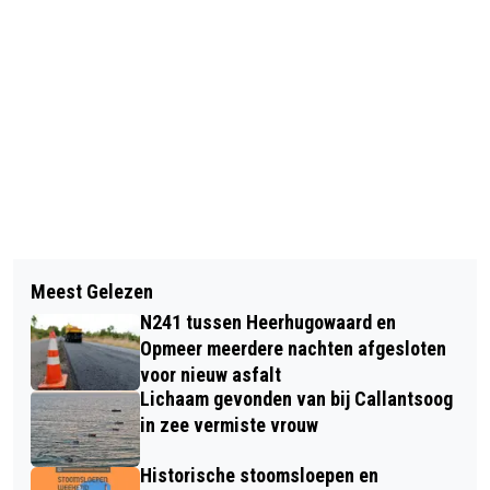
Vorig artikel
Volgend artikel
KLAS OP WIELEN ALKMAAR EN
Meest Gelezen
CANTA IN STOMPETOREN VOLLEDIG
HELIOMARE GAAN SAMEN VERDER
N241 tussen Heerhugowaard en
UITGEBRAND
Opmeer meerdere nachten afgesloten
voor nieuw asfalt
Lichaam gevonden van bij Callantsoog
in zee vermiste vrouw
Historische stoomsloepen en