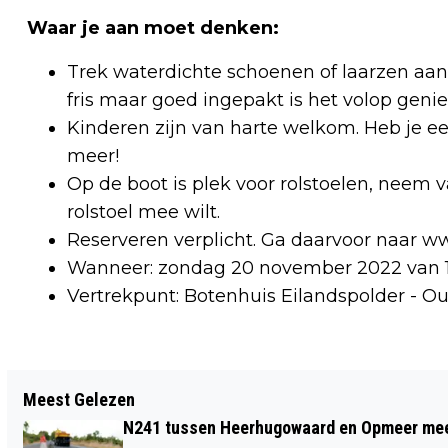
Waar je aan moet denken:
Trek waterdichte schoenen of laarzen aan
fris maar goed ingepakt is het volop genie
Kinderen zijn van harte welkom. Heb je e
meer!
Op de boot is plek voor rolstoelen, neem 
rolstoel mee wilt.
Reserveren verplicht. Ga daarvoor naar 
Wanneer: zondag 20 november 2022 van 11:
Vertrekpunt: Botenhuis Eilandspolder - Ou
Vorig artikel
Meest Gelezen
LAATSTE WEDSTRIJD VOOR HET WK
N241 tussen Heerhugowaard en Opmeer meer
BRENGT AZ TERUG IN KOPGROEP