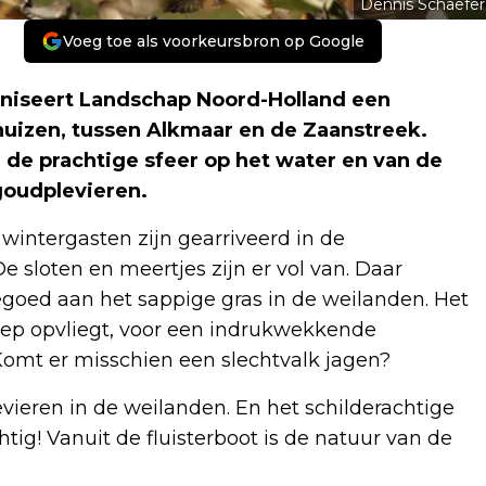
Dennis Schaefer
Voeg toe als voorkeursbron op Google
niseert Landschap Noord-Holland een
ehuizen, tussen Alkmaar en de Zaanstreek.
 de prachtige sfeer op het water en van de
goudplevieren.
intergasten zijn gearriveerd in de
De sloten en meertjes zijn er vol van. Daar
tegoed aan het sappige gras in de weilanden. Het
roep opvliegt, voor een indrukwekkende
Komt er misschien een slechtvalk jagen?
evieren in de weilanden. En het schilderachtige
htig! Vanuit de fluisterboot is de natuur van de