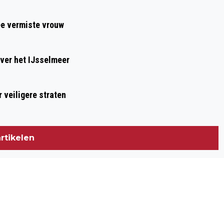
ee vermiste vrouw
ver het IJsselmeer
 veiligere straten
rtikelen