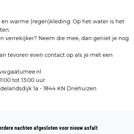
 en warme (regen)kleding. Op het water is het
ten.
en verrekijker? Neem die mee, dan geniet je nog
van tevoren even contact op als je met een
www.gaatumee.nl
00 tot 13:00 uur
delandsdijk 1a - 1844 KN Driehuizen
Volgend artikel
THE MONKEES: EERSTE GOUD VOOR
dere nachten afgesloten voor nieuw asfalt
‘FOUR INSANE BOYS’