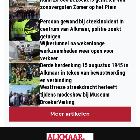
VIERT GROOTS 7-JARIG
zonovergoten Zomer op het Plein
JUBILEUMFEEST IN ALKMAAR
Persoon gewond bij steekincident in
centrum van Alkmaar, politie zoekt
getuigen
Wijkertunnel na wekenlange
werkzaamheden weer open voor
verkeer
Derde herdenking 15 augustus 1945 in
Alkmaar in teken van bewustwording
en verbinding
Westfriese streekdracht herleeft
tijdens modeshow bij Museum
BroekerVeiling
Meer artikelen