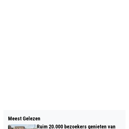
Vorig artikel
Volgend artikel
SNOWPONIES IN DECEMBER NAAR
Meest Gelezen
OVERVAL OP RESTAURANT IN
IJMUIDEN EN ALKMAAR
Ruim 20.000 bezoekers genieten van