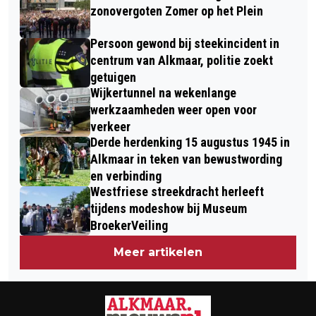
ALKMAAR
zonovergoten Zomer op het Plein
Persoon gewond bij steekincident in
centrum van Alkmaar, politie zoekt
getuigen
Wijkertunnel na wekenlange
werkzaamheden weer open voor
verkeer
Derde herdenking 15 augustus 1945 in
Alkmaar in teken van bewustwording
en verbinding
Westfriese streekdracht herleeft
tijdens modeshow bij Museum
BroekerVeiling
Meer artikelen