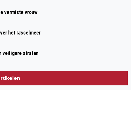
BREIDABLICK
ee vermiste vrouw
ver het IJsselmeer
 veiligere straten
rtikelen