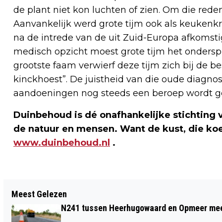
de plant niet kon luchten of zien. Om die red
Aanvankelijk werd grote tijm ook als keukenkru
na de intrede van de uit Zuid-Europa afkomstige
medisch opzicht moest grote tijm het onderspi
grootste faam verwierf deze tijm zich bij de b
kinckhoest”. De juistheid van die oude diagnose b
aandoeningen nog steeds een beroep wordt ge
Duinbehoud is dé onafhankelijke stichting 
de natuur en mensen. Want de kust, die ko
www.duinbehoud.nl
.
Vorig artikel
Meest Gelezen
HELE OCHTEND GEEN TREINVERKEER
N241 tussen Heerhugowaard en Opmeer meer
TUSSEN UITGEEST EN ALKMAAR