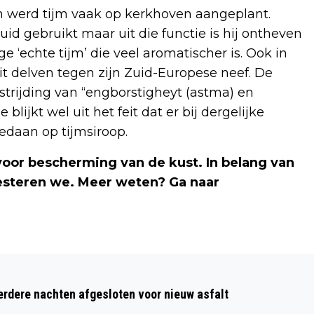
en werd tijm vaak op kerkhoven aangeplant.
id gebruikt maar uit die functie is hij ontheven
 ‘echte tijm’ die veel aromatischer is. Ook in
t delven tegen zijn Zuid-Europese neef. De
estrijding van “engborstigheyt (astma) en
lijkt wel uit het feit dat er bij dergelijke
daan op tijmsiroop.
voor bescherming van de kust. In belang van
esteren we. Meer weten? Ga naar
Volgend artikel
ONTDEK & OMARM-DAG IN
dere nachten afgesloten voor nieuw asfalt
GEHANDICAPTENZORG BIJ