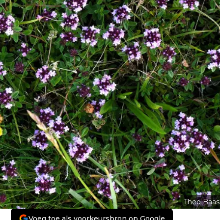
Theo Baas
Voeg toe als voorkeursbron op Google