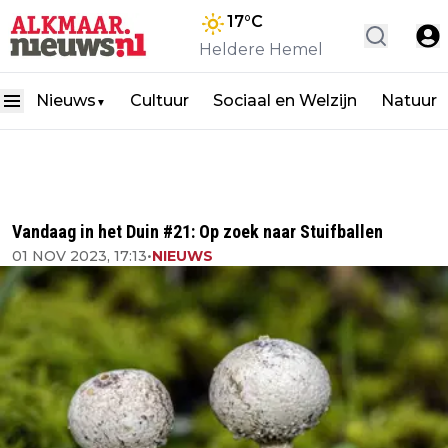
17
°C
Heldere Hemel
Nieuws
Cultuur
Sociaal en Welzijn
Natuur
▼
Vandaag in het Duin #21: Op zoek naar Stuifballen
01 NOV 2023, 17:13
•
NIEUWS