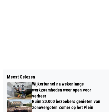
Vorig artikel
Volgend artikel
DRUGSLAB AANGETROFFEN AAN
Meest Gelezen
CODE ORANJE VANAF VANMIDDAG,
BERENKOOG IN ALKMAAR
Wijkertunnel na wekenlange
HERFSTSTORM CIARÁN RAAST OVER
werkzaamheden weer open voor
DE PROVINCIE
verkeer
Ruim 20.000 bezoekers genieten van
zonovergoten Zomer op het Plein