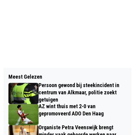
Vorig artikel
Volgend artikel
MAANDAG 4 MAART INSCHRIJVING
Meest Gelezen
JUBILEUMJAAR KEUKENHOF VAN
VOOR KAESKOPPENSTAD-
Persoon gewond bij steekincident in
START MET UITGIFTE POSTZEGELVEL
FIGURANTEN GEOPEND!
centrum van Alkmaar, politie zoekt
‘KEUKENHOF 75 JAAR’
getuigen
AZ wint thuis met 2-0 van
gepromoveerd ADO Den Haag
Organiste Petra Veenswijk brengt
minder vaak gehoorde werken naar