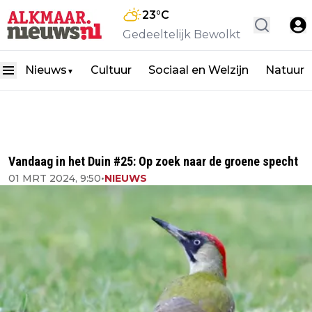
23
°C
Gedeeltelijk Bewolkt
Nieuws
Cultuur
Sociaal en Welzijn
Natuur
▼
Vandaag in het Duin #25: Op zoek naar de groene specht
01 MRT 2024, 9:50
•
NIEUWS