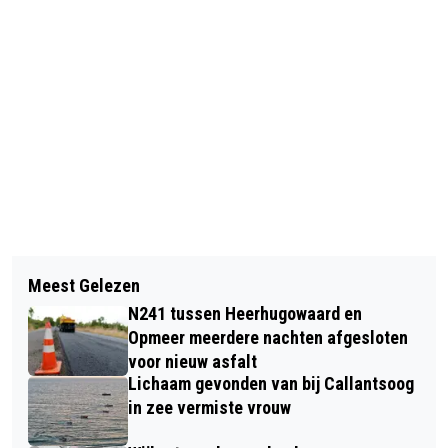
Vorig artikel
Volgend artikel
AUTO IN BRAND OP
Meest Gelezen
FEESTELIJKE OPENING KINDCENTRUM
GIJSBRECHTSTRAAT IN ALKMAAR
N241 tussen Heerhugowaard en
VROONERMEER
Opmeer meerdere nachten afgesloten
voor nieuw asfalt
Lichaam gevonden van bij Callantsoog
in zee vermiste vrouw