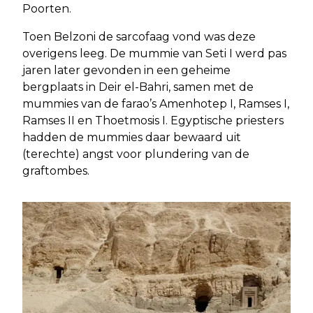
Poorten.
Toen Belzoni de sarcofaag vond was deze
overigens leeg. De mummie van Seti I werd pas
jaren later gevonden in een geheime
bergplaats in Deir el-Bahri, samen met de
mummies van de farao’s Amenhotep I, Ramses I,
Ramses II en Thoetmosis I. Egyptische priesters
hadden de mummies daar bewaard uit
(terechte) angst voor plundering van de
graftombes.