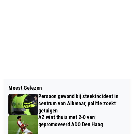
Vorig artikel
Volgend artikel
AQUAKICKBOKS EN AQUAJUMP BIJ
Meest Gelezen
GEWONDEN EN VEEL
ZWEMBAD HOORNSE VAART
Persoon gewond bij steekincident in
VERKEERSHINDER DOOR ONGELUK OP
centrum van Alkmaar, politie zoekt
A9
getuigen
AZ wint thuis met 2-0 van
gepromoveerd ADO Den Haag