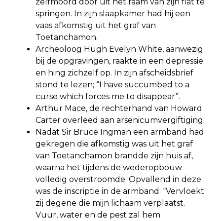
zelfmoord door uit het raam van zijn flat te
springen. In zijn slaapkamer had hij een
vaas afkomstig uit het graf van
Toetanchamon.
Archeoloog Hugh Evelyn White, aanwezig
bij de opgravingen, raakte in een depressie
en hing zichzelf op. In zijn afscheidsbrief
stond te lezen; “I have succumbed to a
curse which forces me to disappear”.
Arthur Mace, de rechterhand van Howard
Carter overleed aan arsenicumvergiftiging.
Nadat Sir Bruce Ingman een armband had
gekregen die afkomstig was uit het graf
van Toetanchamon brandde zijn huis af,
waarna het tijdens de wederopbouw
volledig overstroomde. Opvallend in deze
was de inscriptie in de armband: “Vervloekt
zij degene die mijn lichaam verplaatst.
Vuur, water en de pest zal hem