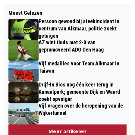
Volgend artikel
INSCHRIJVING SUBARU BEACH
Meest Gelezen
GRAFMONUMENTEN IN
BATTLE / NK STRANDRACE WIJK AAN
Persoon gewond bij steekincident in
VERSCHILLENDE STIJLEN EN VAN
ZEE VAN START
centrum van Alkmaar, politie zoekt
EIGENTIJDSE MATERIALEN
getuigen
AZ wint thuis met 2-0 van
gepromoveerd ADO Den Haag
Vijf medailles voor Team Alkmaar in
Taiwan
Drijf-In Bios nog één keer terug in
Kanaalpark; gemeente Dijk en Waard
zoekt opvolger
Vijf vragen over de heropening van de
Wijkertunnel
Meer artikelen