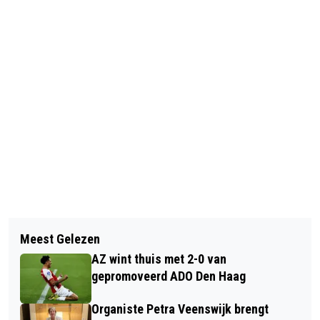
Vorig artikel
Volgend artikel
‘STERKSTE DEELNEMERSVELD OOIT’
Meest Gelezen
HITMUSICAL GREASE KOMT NAAR
BIJ JUBILEUMEDITIE TATA STEEL
AZ wint thuis met 2-0 van
ALKMAAR!
CHESS TOURNAMENT
gepromoveerd ADO Den Haag
Organiste Petra Veenswijk brengt