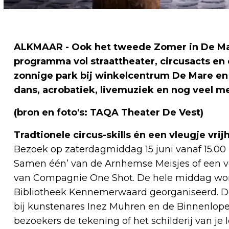
ALKMAAR - Ook het tweede Zomer in De Ma
programma vol straattheater, circusacts en 
zonnige park bij winkelcentrum De Mare en 
dans, acrobatiek, livemuziek en nog veel meer
(bron en foto's: TAQA Theater De Vest)
Tradtionele circus-skills én een vleugje vrij
Bezoek op zaterdagmiddag 15 juni vanaf 15.00
Samen één’ van de Arnhemse Meisjes of een voo
van Compagnie One Shot. De hele middag word
Bibliotheek Kennemerwaard georganiseerd. Deel
bij kunstenares Inez Muhren en de Binnenlop
bezoekers de tekening of het schilderij van je