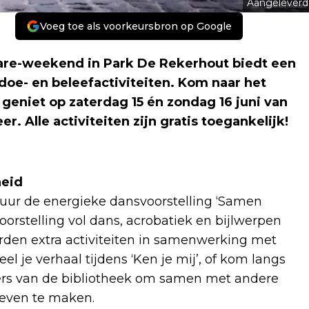
Aangeleverd
Voeg toe als voorkeursbron op Google
re-weekend in Park De Rekerhout biedt een
doe- en beleefactiviteiten. Kom naar het
geniet op zaterdag 15 én zondag 16 juni van
. Alle activiteiten zijn gratis toegankelijk!
heid
 uur de energieke dansvoorstelling ‘Samen
rstelling vol dans, acrobatiek en bijlwerpen
en extra activiteiten in samenwerking met
 je verhaal tijdens ‘Ken je mij’, of kom langs
ers van de bibliotheek om samen met andere
 leven te maken.