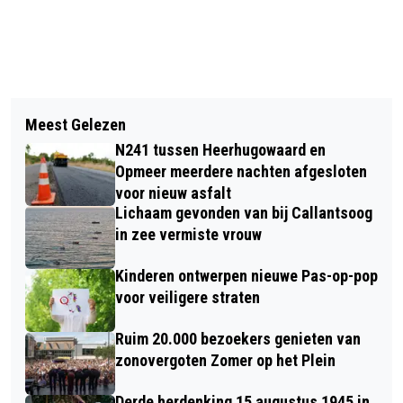
Vorig artikel
Volgend artikel
WEKELIJKS BEWEEGUURTJE VOOR
Meest Gelezen
BASSIST ROBERT KRAMER UIT
SENIOREN IN DE HOEF START MET
N241 tussen Heerhugowaard en
BERGEN IN NEDERPOP ALL STARS
PAASWANDELING
Opmeer meerdere nachten afgesloten
MET DAMES LOIS LANE
voor nieuw asfalt
Lichaam gevonden van bij Callantsoog
in zee vermiste vrouw
Kinderen ontwerpen nieuwe Pas-op-pop
voor veiligere straten
Ruim 20.000 bezoekers genieten van
zonovergoten Zomer op het Plein
Derde herdenking 15 augustus 1945 in