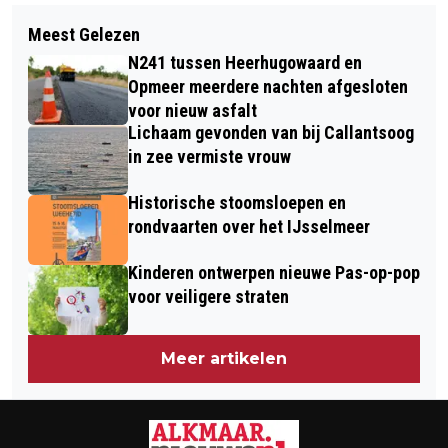
Volgend artikel
VROEGZAT BRENGT HET NACHTLEVEN
Meest Gelezen
SPORT-Z BRENGT MENSEN MET
TERUG NAAR DE AVOND
N241 tussen Heerhugowaard en
KUNST IN BEWEGING MET KUNZT
Opmeer meerdere nachten afgesloten
PRAAT
voor nieuw asfalt
Lichaam gevonden van bij Callantsoog
in zee vermiste vrouw
Historische stoomsloepen en
rondvaarten over het IJsselmeer
Kinderen ontwerpen nieuwe Pas-op-pop
voor veiligere straten
Meer artikelen