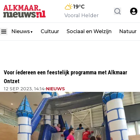
19
°C
Vooral Helder
Nieuws
Cultuur
Sociaal en Welzijn
Natuur
▼
Voor íedereen een feestelijk programma met Alkmaar
Ontzet
12 SEP 2023, 14:14
•
NIEUWS