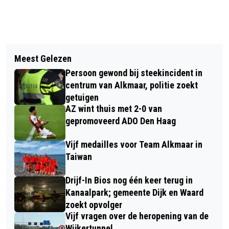
Vorig artikel
Volgend artikel
RAVAGE OP N242 BIJ
Meest Gelezen
PODIUM VICTORIE ORGANISEERT
HEERHUGOWAARD; VRACHTWAGEN
Persoon gewond bij steekincident in
DERDE EDITIE BLUE HEART FESTIVAL
TE HOOG VOOR SPOORBRUG
centrum van Alkmaar, politie zoekt
getuigen
AZ wint thuis met 2-0 van
gepromoveerd ADO Den Haag
Vijf medailles voor Team Alkmaar in
Taiwan
Drijf-In Bios nog één keer terug in
Kanaalpark; gemeente Dijk en Waard
zoekt opvolger
Vijf vragen over de heropening van de
Wijkertunnel