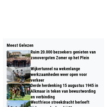
Vorig artikel
Volgend artikel
FIETSENDIEF AANGEHOUDEN;
Meest Gelezen
SCOOTERRIJDSTER GEWOND NA
GEDUPEERDEN GEZOCHT
Ruim 20.000 bezoekers genieten van
BOTSING MET AUTO IN ALKMAAR
zonovergoten Zomer op het Plein
Wijkertunnel na wekenlange
werkzaamheden weer open voor
verkeer
Derde herdenking 15 augustus 1945 in
Alkmaar in teken van bewustwording
en verbinding
Westfriese streekdracht herleeft