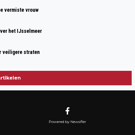
ee vermiste vrouw
ver het IJsselmeer
 veiligere straten
rtikelen
Powered by Newsifier