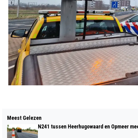
Vorig artikel
Meest Gelezen
SPORT VITAAL ORGANISEERT
N241 tussen Heerhugowaard en Opmeer meer
'WANDELEN MET DIËTIST'