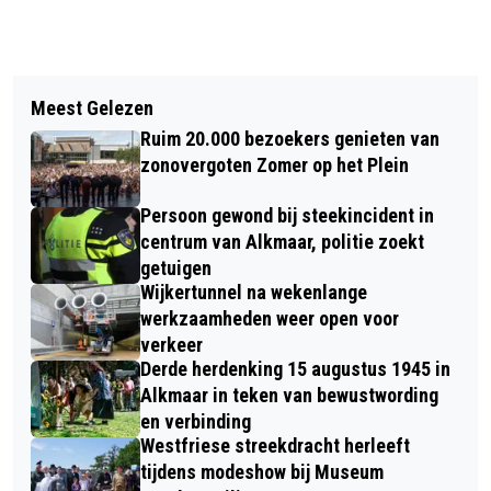
Vorig artikel
Volgend artikel
REGIONAAL ARCHIEF ALKMAAR:
Meest Gelezen
MAN ZWAARGEWOND NA
NIEUWE ARCHIEFSTUKKEN OPENBAAR
Ruim 20.000 bezoekers genieten van
MISHANDELING OP PLATTE
VAN O.A. TWEEDE WERELDOORLOG
zonovergoten Zomer op het Plein
STENENBRUG; POLITIE ZOEKT
Persoon gewond bij steekincident in
GETUIGEN
centrum van Alkmaar, politie zoekt
getuigen
Wijkertunnel na wekenlange
werkzaamheden weer open voor
verkeer
Derde herdenking 15 augustus 1945 in
Alkmaar in teken van bewustwording
en verbinding
Westfriese streekdracht herleeft
tijdens modeshow bij Museum