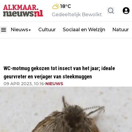
18
°C
Gedeeltelijk Bewolkt
Nieuws
Cultuur
Sociaal en Welzijn
Natuur
▼
WC-motmug gekozen tot insect van het jaar; ideale
geurvreter en verjager van steekmuggen
09 APR 2023, 10:16
•
NIEUWS