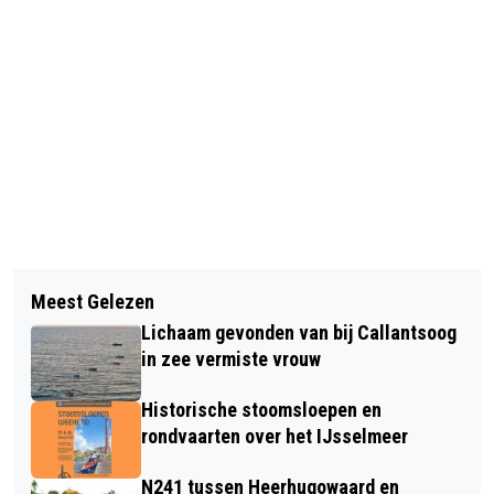
Vorig artikel
Volgend artikel
BOSW8ER IN DE KLAS – AFLEVERING
Meest Gelezen
TWEEDE PLAATS COMPETITIE VOOR
14: ETEN UIT DE NATUUR
Lichaam gevonden van bij Callantsoog
AZ UIT ZICHT NA VERLIES TEGEN
in zee vermiste vrouw
SPARTA
Historische stoomsloepen en
rondvaarten over het IJsselmeer
N241 tussen Heerhugowaard en