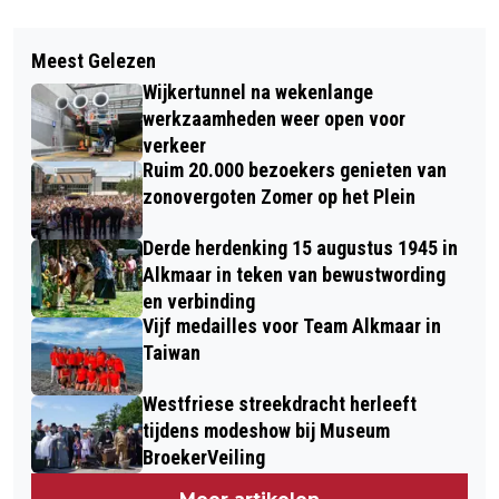
Vorig artikel
Volgend artikel
OME WILLEM BLAAST 80 KAARSJES
Meest Gelezen
DOODSBANG VOOR VRIJDAG DE 13E
UIT: JOEPIE DE POEPIE!
Wijkertunnel na wekenlange
werkzaamheden weer open voor
verkeer
Ruim 20.000 bezoekers genieten van
zonovergoten Zomer op het Plein
Derde herdenking 15 augustus 1945 in
Alkmaar in teken van bewustwording
en verbinding
Vijf medailles voor Team Alkmaar in
Taiwan
Westfriese streekdracht herleeft
tijdens modeshow bij Museum
BroekerVeiling