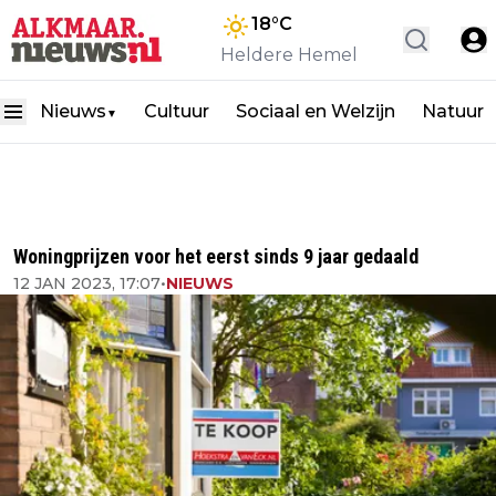
18
°C
Heldere Hemel
Nieuws
Cultuur
Sociaal en Welzijn
Natuur
▼
Woningprijzen voor het eerst sinds 9 jaar gedaald
12 JAN 2023, 17:07
•
NIEUWS