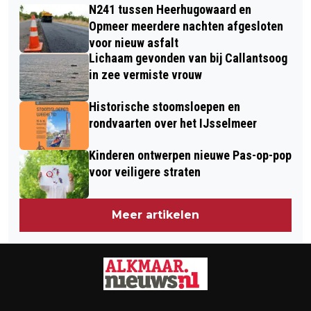
WEER TIJDENS PASEN
N241 tussen Heerhugowaard en
35: DE 10 BEKENDSTE TUINVOGELS
Opmeer meerdere nachten afgesloten
voor nieuw asfalt
Lichaam gevonden van bij Callantsoog
in zee vermiste vrouw
Historische stoomsloepen en
rondvaarten over het IJsselmeer
Kinderen ontwerpen nieuwe Pas-op-pop
voor veiligere straten
Meer artikelen