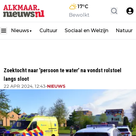
17
°C
Bewolkt
Nieuws
Cultuur
Sociaal en Welzijn
Natuur
▼
Zoektocht naar 'persoon te water' na vondst rolstoel
langs sloot
22 APR 2024, 12:43
•
NIEUWS