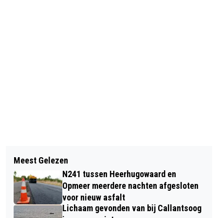
Vorig artikel
Volgend artikel
OESTERZWAMMERIJ MAAKT
Meest Gelezen
RONDJE RAAD: ALKMAAR WEST IN
PADDENSTOELEN, COMPOST,
N241 tussen Heerhugowaard en
GESPREK MET DE GEMEENTERAAD
KROKETTEN EN BITTERBALLEN VAN
Opmeer meerdere nachten afgesloten
voor nieuw asfalt
KOFFIEPRUT!
Lichaam gevonden van bij Callantsoog