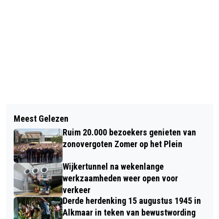
Vorig artikel
Volgend artikel
VELSERTUNNEL RICHTING VELSEN
Meest Gelezen
AUTO TE WATER LANGS N245 BIJ
HELE DAG DICHT NA ONGELUK
Ruim 20.000 bezoekers genieten van
NOORD-SCHARWOUDE
zonovergoten Zomer op het Plein
Wijkertunnel na wekenlange
werkzaamheden weer open voor
verkeer
Derde herdenking 15 augustus 1945 in
Alkmaar in teken van bewustwording