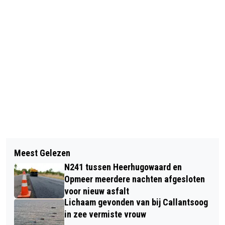
Vorig artikel
Volgend artikel
FIETSER AANGEREDEN IN BERGEN
Meest Gelezen
BOTSING OP MARTIN LUTHER
N241 tussen Heerhugowaard en
KINGWEG IN ALKMAAR, TWEE
Opmeer meerdere nachten afgesloten
GEWONDEN
voor nieuw asfalt
Lichaam gevonden van bij Callantsoog
in zee vermiste vrouw