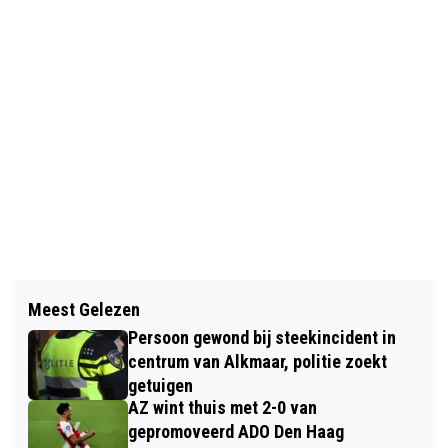
Vorig artikel
Volgend artikel
MEERDERE SLACHTOFFERS BIJ GROOT
Meest Gelezen
MEER BOMEN REDDEN EN MENSEN
ONGELUK MET ZEVEN AUTO'S IN
Persoon gewond bij steekincident in
MEER BIJ KLIMAATBELEID
ALKMAAR
centrum van Alkmaar, politie zoekt
BETREKKEN
getuigen
AZ wint thuis met 2-0 van
gepromoveerd ADO Den Haag