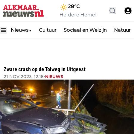
28
°C
Heldere Hemel
Nieuws
Cultuur
Sociaal en Welzijn
Natuur
▼
Zware crash op de Tolweg in Uitgeest
21 NOV 2023, 12:18
•
NIEUWS