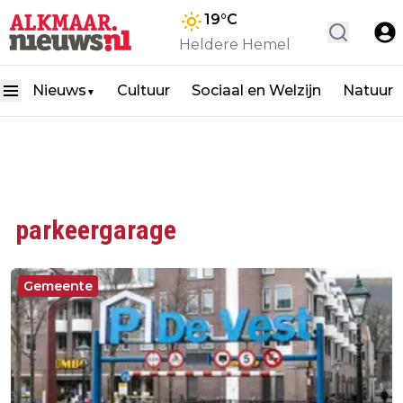
19
°C
Heldere Hemel
Nieuws
Cultuur
Sociaal en Welzijn
Natuur
▼
parkeergarage
Gemeente