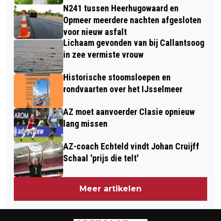
N241 tussen Heerhugowaard en
Opmeer meerdere nachten afgesloten
voor nieuw asfalt
Lichaam gevonden van bij Callantsoog
in zee vermiste vrouw
Historische stoomsloepen en
rondvaarten over het IJsselmeer
AZ moet aanvoerder Clasie opnieuw
lang missen
AZ-coach Echteld vindt Johan Cruijff
Schaal 'prijs die telt'
Meer artikelen