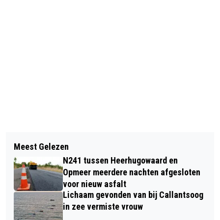
Vorig artikel
Volgend artikel
HANDGRANAAT GEVONDEN IN
Meest Gelezen
AZ BUIGT IN CONFERENCE LEAGUE
WEILAND CASTRICUM, EOD BRENGT
N241 tussen Heerhugowaard en
VOOR CRYSTAL PALACE: 1-3
EXPLOSIEF TOT ONTPLOFFING
Opmeer meerdere nachten afgesloten
voor nieuw asfalt
Lichaam gevonden van bij Callantsoog
in zee vermiste vrouw