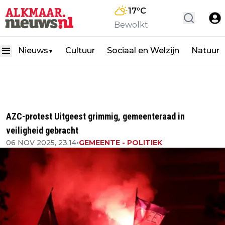
17
°C
Bewolkt
Nieuws
Cultuur
Sociaal en Welzijn
Natuur
▼
AZC-protest Uitgeest grimmig, gemeenteraad in
veiligheid gebracht
06 NOV 2025, 23:14
•
GEMEENTE - POLITIEK