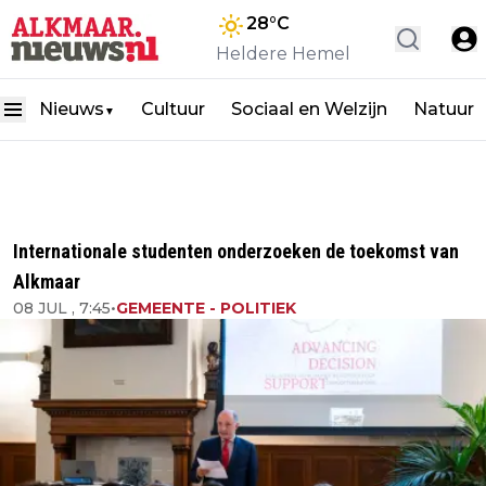
28
°C
Heldere Hemel
Nieuws
Cultuur
Sociaal en Welzijn
Natuur
▼
Internationale studenten onderzoeken de toekomst van
Alkmaar
08 JUL , 7:45
•
GEMEENTE - POLITIEK