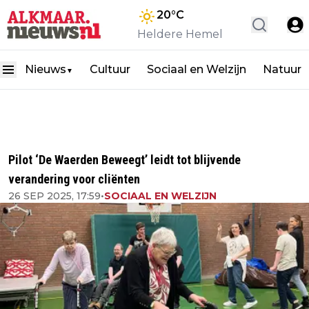
20
°C
Heldere Hemel
Nieuws
Cultuur
Sociaal en Welzijn
Natuur
▼
Pilot ‘De Waerden Beweegt’ leidt tot blijvende
verandering voor cliënten
26 SEP 2025, 17:59
•
SOCIAAL EN WELZIJN