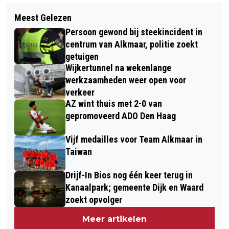
Volgend artikel
SLACHTOFFER NAAR ZIEKENHUIS NA
Meest Gelezen
TATA STEEL CHESS TOURNAMENT
CONFLICT IN CAFÉ HEERHUGOWAARD
Persoon gewond bij steekincident in
PRESENTEERT JONGSTE
centrum van Alkmaar, politie zoekt
DEELNEMERSVELD OOIT
getuigen
Wijkertunnel na wekenlange
werkzaamheden weer open voor
verkeer
AZ wint thuis met 2-0 van
gepromoveerd ADO Den Haag
Vijf medailles voor Team Alkmaar in
Taiwan
Drijf-In Bios nog één keer terug in
Kanaalpark; gemeente Dijk en Waard
zoekt opvolger
Meer artikelen