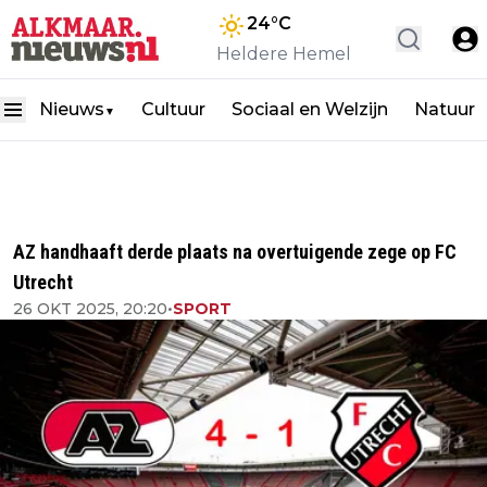
24
°C
Heldere Hemel
Nieuws
Cultuur
Sociaal en Welzijn
Natuur
▼
AZ handhaaft derde plaats na overtuigende zege op FC
Utrecht
26 OKT 2025, 20:20
•
SPORT