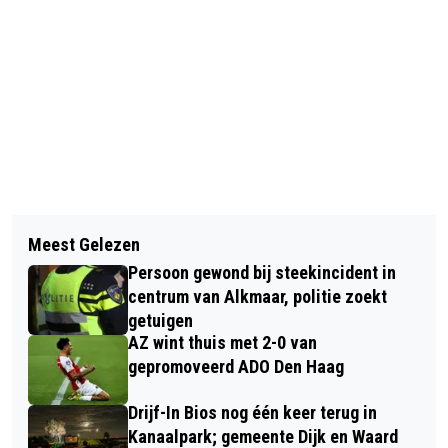
Vorig artikel
Volgend artikel
TRAGIKOMEDIE 'AVOND' OVER
Meest Gelezen
NATUURORGANISATIES MET
MANTELZORG EN VOLTOOID LEVEN IN
Persoon gewond bij steekincident in
VRIJWILLIGERS AAN DE SLAG MET
TAQA THEATER DE VEST
centrum van Alkmaar, politie zoekt
SCHOONMAAK VAN STRAND PETTEN
getuigen
AZ wint thuis met 2-0 van
IN KADER VAN PROJECT GROENE
gepromoveerd ADO Den Haag
STRAND
Drijf-In Bios nog één keer terug in
Kanaalpark; gemeente Dijk en Waard