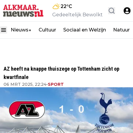
22
°C
Gedeeltelijk Bewolkt
Nieuws
Cultuur
Sociaal en Welzijn
Natuur
▼
AZ heeft na knappe thuiszege op Tottenham zicht op
kwartfinale
06 MRT 2025, 22:24
•
SPORT