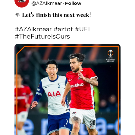
@
AZAlkmaar
·
Follow
👊 𝐋𝐞𝐭'𝐬 𝐟𝐢𝐧𝐢𝐬𝐡 𝐭𝐡𝐢𝐬 𝐧𝐞𝐱𝐭 𝐰𝐞𝐞𝐤!

#AZAlkmaar
#aztot
#UEL
#TheFutureIsOurs