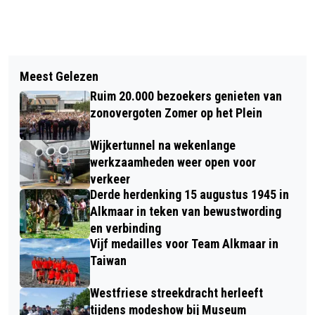
Vorig artikel
Volgend artikel
BURGEMEESTER SCHOUTEN WIJST
Meest Gelezen
TUINVOGELTELLING 2025 WEER VAN
VEILIGHEIDSRISICOGEBIEDEN AAN IN
Ruim 20.000 bezoekers genieten van
START: DRIE DAGEN LANG TELLEN WE
ALKMAAR ROND WEDSTRIJD AZ-AS
zonovergoten Zomer op het Plein
ONZE GEVLEUGELDE VRIENDJES
ROMA
Wijkertunnel na wekenlange
werkzaamheden weer open voor
verkeer
Derde herdenking 15 augustus 1945 in
Alkmaar in teken van bewustwording
en verbinding
Vijf medailles voor Team Alkmaar in
Taiwan
Westfriese streekdracht herleeft
tijdens modeshow bij Museum