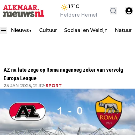
17
°C
Heldere Hemel
Nieuws
Cultuur
Sociaal en Welzijn
Natuur
▼
AZ na late zege op Roma nagenoeg zeker van vervolg
Europa League
23 JAN 2025, 21:32
•
SPORT