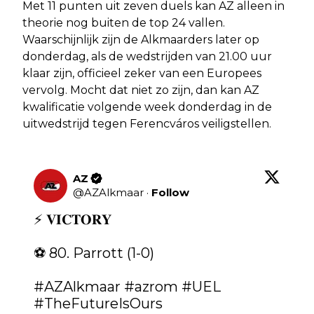
Met 11 punten uit zeven duels kan AZ alleen in
theorie nog buiten de top 24 vallen.
Waarschijnlijk zijn de Alkmaarders later op
donderdag, als de wedstrijden van 21.00 uur
klaar zijn, officieel zeker van een Europees
vervolg. Mocht dat niet zo zijn, dan kan AZ
kwalificatie volgende week donderdag in de
uitwedstrijd tegen Ferencváros veiligstellen.
AZ
@
AZAlkmaar
·
Follow
⚡️ 𝐕𝐈𝐂𝐓𝐎𝐑𝐘

⚽️ 80. Parrott (1-0)

#AZAlkmaar
#azrom
#UEL
#TheFutureIsOurs