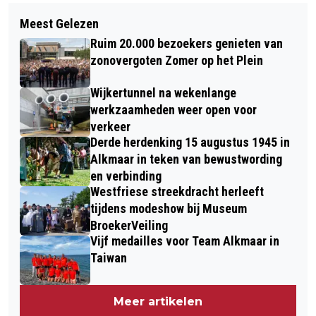
Volgend artikel
AUTO UITGEBRAND OP
Meest Gelezen
STILTEWEEKEND ZOMER OP HET
PARKEERPLAATS IN ALKMAAR
Ruim 20.000 bezoekers genieten van
PLEIN MET DE CIRCUSBROERS
zonovergoten Zomer op het Plein
Wijkertunnel na wekenlange
werkzaamheden weer open voor
verkeer
Derde herdenking 15 augustus 1945 in
Alkmaar in teken van bewustwording
en verbinding
Westfriese streekdracht herleeft
tijdens modeshow bij Museum
BroekerVeiling
Vijf medailles voor Team Alkmaar in
Taiwan
Meer artikelen