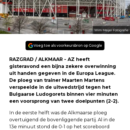
Wim Meijer Fotografie
Voeg toe als voorkeursbron op Google
RAZGRAD / ALKMAAR - AZ heeft
gisteravond een bijna zekere overwinning
uit handen gegeven in de Europa League.
De ploeg van trainer Maarten Martens
verspeelde in de uitwedstrijd tegen het
Bulgaarse Ludogorets binnen vier minuten
een voorsprong van twee doelpunten (2-2).
In de eerste helft was de Alkmaarse ploeg
overtuigend de bovenliggende partij. Al in de
13e minuut stond de 0-1 op het scoreboord