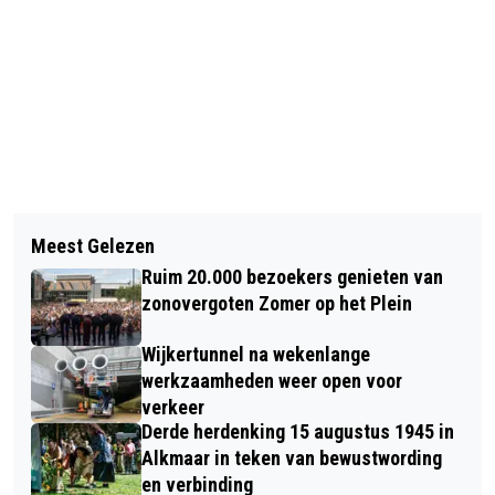
Vorig artikel
Volgend artikel
SPETTERENDE KERSTVAKANTIE BIJ
Meest Gelezen
MYSTERIEUZE VLOER VAN BOTTEN
ZWEMBAD HOORNSE VAART
Ruim 20.000 bezoekers genieten van
GEVONDEN IN ALKMAAR TIJDENS
zonovergoten Zomer op het Plein
ARCHEOLOGISCH ONDERZOEK
Wijkertunnel na wekenlange
werkzaamheden weer open voor
verkeer
Derde herdenking 15 augustus 1945 in
Alkmaar in teken van bewustwording
en verbinding