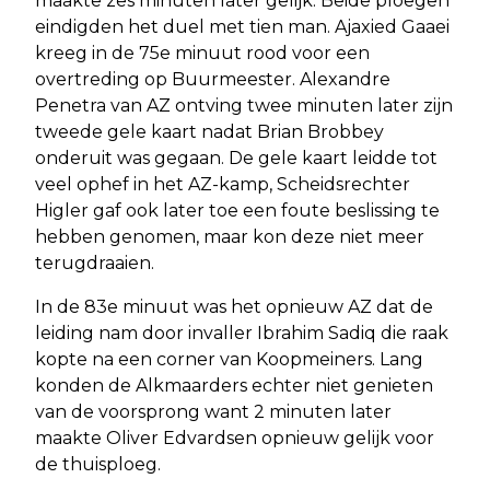
maakte zes minuten later gelijk. Beide ploegen
eindigden het duel met tien man. Ajaxied Gaaei
kreeg in de 75e minuut rood voor een
overtreding op Buurmeester. Alexandre
Penetra van AZ ontving twee minuten later zijn
tweede gele kaart nadat Brian Brobbey
onderuit was gegaan. De gele kaart leidde tot
veel ophef in het AZ-kamp, Scheidsrechter
Higler gaf ook later toe een foute beslissing te
hebben genomen, maar kon deze niet meer
terugdraaien.
In de 83e minuut was het opnieuw AZ dat de
leiding nam door invaller Ibrahim Sadiq die raak
kopte na een corner van Koopmeiners. Lang
konden de Alkmaarders echter niet genieten
van de voorsprong want 2 minuten later
maakte Oliver Edvardsen opnieuw gelijk voor
de thuisploeg.