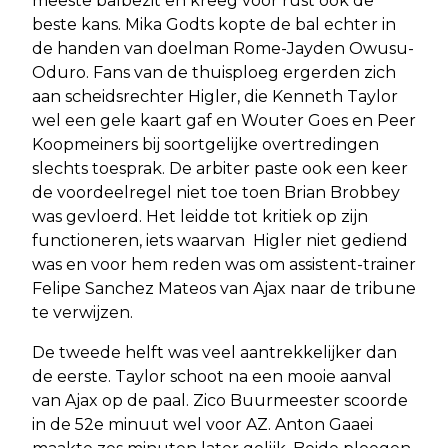
meeste balbezit en kreeg voor rust ook de
beste kans. Mika Godts kopte de bal echter in
de handen van doelman Rome-Jayden Owusu-
Oduro. Fans van de thuisploeg ergerden zich
aan scheidsrechter Higler, die Kenneth Taylor
wel een gele kaart gaf en Wouter Goes en Peer
Koopmeiners bij soortgelijke overtredingen
slechts toesprak. De arbiter paste ook een keer
de voordeelregel niet toe toen Brian Brobbey
was gevloerd. Het leidde tot kritiek op zijn
functioneren, iets waarvan Higler niet gediend
was en voor hem reden was om assistent-trainer
Felipe Sanchez Mateos van Ajax naar de tribune
te verwijzen.
De tweede helft was veel aantrekkelijker dan
de eerste. Taylor schoot na een mooie aanval
van Ajax op de paal. Zico Buurmeester scoorde
in de 52e minuut wel voor AZ. Anton Gaaei