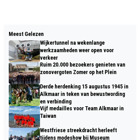
Vorig artikel
Volgend artikel
WONINGBRAND DOOR DROGER IN
Meest Gelezen
ROB DE NIJS OP 82-JARIGE LEEFTIJD
BERGEN
Wijkertunnel na wekenlange
OVERLEDEN
werkzaamheden weer open voor
verkeer
Ruim 20.000 bezoekers genieten van
zonovergoten Zomer op het Plein
Derde herdenking 15 augustus 1945 in
Alkmaar in teken van bewustwording
en verbinding
Vijf medailles voor Team Alkmaar in
Taiwan
Westfriese streekdracht herleeft
tijdens modeshow bij Museum