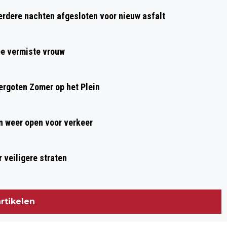
THE SKATALITES, ‘GODFATHERS VAN DE
dere nachten afgesloten voor nieuw asfalt
SKA’ OOK IN PODIUM VICTORIE TIJDENS
JUBILEUMTOUR
ee vermiste vrouw
rgoten Zomer op het Plein
 weer open voor verkeer
 veiligere straten
rtikelen