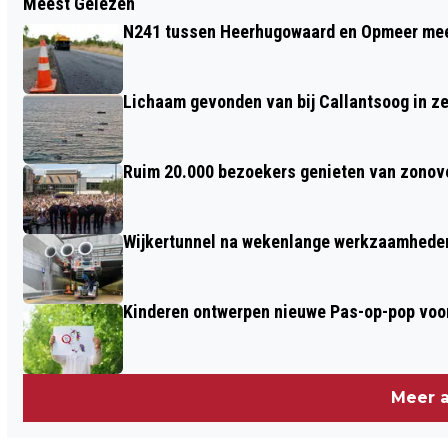
Meest Gelezen
AUTO IN BRAND OP GEZELLESTRAAT IN
N241 tussen Heerhugowaard en Opmeer meer
HEERHUGOWAARD; POLITIE ZOEKT
GETUIGEN
Lichaam gevonden van bij Callantsoog in z
Ruim 20.000 bezoekers genieten van zonove
Wijkertunnel na wekenlange werkzaamheden
Kinderen ontwerpen nieuwe Pas-op-pop voor
Meer a