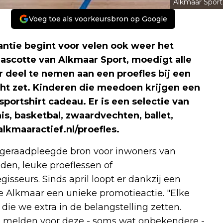
Alkmaar Sport
Voeg toe als voorkeursbron op Google
tie begint voor velen ook weer het
mascotte van Alkmaar Sport, moedigt alle
 deel te nemen aan een proefles bij een
light zet. Kinderen die meedoen krijgen een
portshirt cadeau. Er is een selectie van
is, basketbal, zwaardvechten, ballet,
kmaaractief.nl/proefles.
l geraadpleegde bron voor inwoners van
den, leuke proeflessen of
gisseurs. Sinds april loopt er dankzij een
e Alkmaar een unieke promotieactie. "Elke
ie we extra in de belangstelling zetten.
 melden voor deze - soms wat onbekendere -