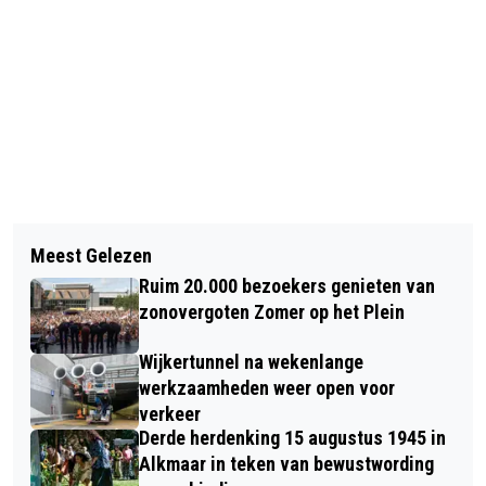
Vorig artikel
Volgend artikel
OVER HET LEVEN
Meest Gelezen
ALKMAAR PRACHTSTAD MAGAZINE
Ruim 20.000 bezoekers genieten van
OP WAAGTOREN OVERHANDIGD AAN
zonovergoten Zomer op het Plein
BURGEMEESTER ANJA SCHOUTEN
Wijkertunnel na wekenlange
werkzaamheden weer open voor
verkeer
Derde herdenking 15 augustus 1945 in
Alkmaar in teken van bewustwording