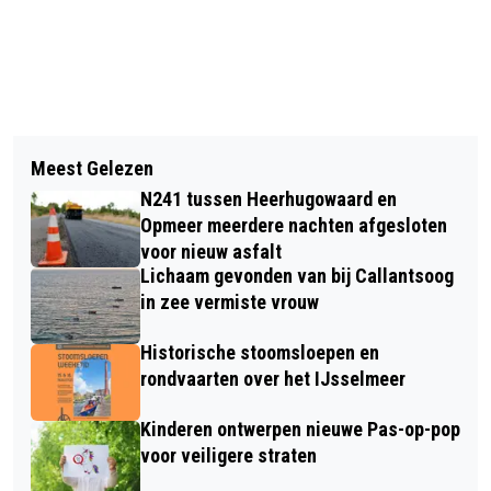
Vorig artikel
Volgend artikel
IT=ALKMAAR NETWERKEVENT IN
Meest Gelezen
AZ LOOPT KWARTFINALE EUROPA
AFAS STADION
N241 tussen Heerhugowaard en
LEAGUE MIS NA NEDERLAAG BIJ
Opmeer meerdere nachten afgesloten
TOTTENHAM
voor nieuw asfalt
Lichaam gevonden van bij Callantsoog
in zee vermiste vrouw
Historische stoomsloepen en
rondvaarten over het IJsselmeer
Kinderen ontwerpen nieuwe Pas-op-pop
voor veiligere straten