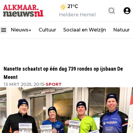
21
°C
Heldere Hemel
Nieuws
Cultuur
Sociaal en Welzijn
Natuur
▼
Nanette schaatst op één dag 739 rondes op ijsbaan De
Meent
13 MRT 2025, 20:15
•
SPORT